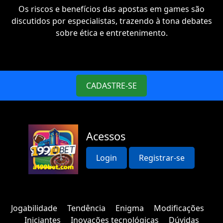
Os riscos e benefícios das apostas em games são
discutidos por especialistas, trazendo à tona debates
sobre ética e entretenimento.
CADASTRE-SE
Acessos
Login
Registrar-se
Jogabilidade
Tendência
Enigma
Modificações
Iniciantes
Inovações tecnológicas
Dúvidas